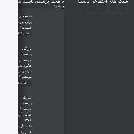
شبکه های اجتماعی باسینا
با مجله پزشکی باسینا همراه
باشید
میوه های مضر
برای پروستات
چیست؟
8 تیر 1405
بزرگی
پروستات
چیست و
چگونه بدون
جراحی درمان
می‌شود؟
7 تیر 1405
سرطان
پروستات
چیست؟
علائم، آزمایش
PSA،
متاستاز، طول
عمر و درمان