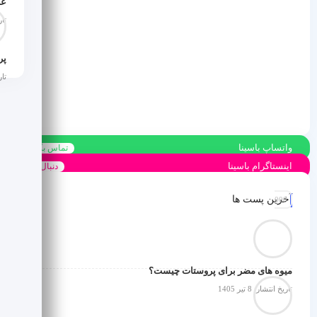
عل
تاری
تاری
واتساپ باسینا
تماس بگیرید
اینستاگرام باسینا
دنبال کنید
آخرین پست ها
میوه های مضر برای پروستات چیست؟
تاریخ انتشار: 8 تیر 1405