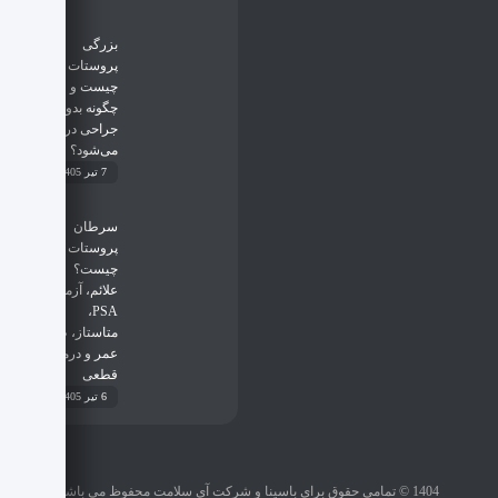
بزرگی
پروستات
چیست و
چگونه بدون
جراحی درمان
می‌شود؟
7 تیر 1405
سرطان
پروستات
چیست؟
علائم، آزمایش
PSA،
متاستاز، طول
عمر و درمان
قطعی
6 تیر 1405
1404 © تمامی حقوق برای باسینا و شرکت آی سلامت محفوظ می باشد