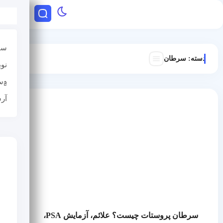
سا
دسته:
سرطان
نو
دس
آر
سرطان پروستات چیست؟ علائم، آزمایش PSA،