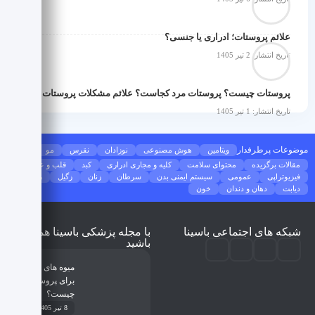
علائم پروستات؛ ادراری یا جنسی؟
تاریخ انتشار: 2 تیر 1405
پروستات چیست؟ پروستات مرد کجاست؟ علائم مشکلات پروستات چه هستند؟
تاریخ انتشار: 1 تیر 1405
موضوعات پرطرفدار
ویتامین
هوش مصنوعی
نوزادان
نقرس
مو
مقالات برگزیده
محتوای سلامت
کلیه و مجاری ادراری
کبد
قلب و عروق
فیزیوتراپی
عمومی
سیستم ایمنی بدن
سرطان
زنان
زگیل
ریه
دیابت
دهان و دندان
خون
شبکه های اجتماعی باسینا
با مجله پزشکی باسینا همراه
باشید
میوه های مضر
برای پروستات
چیست؟
8 تیر 1405