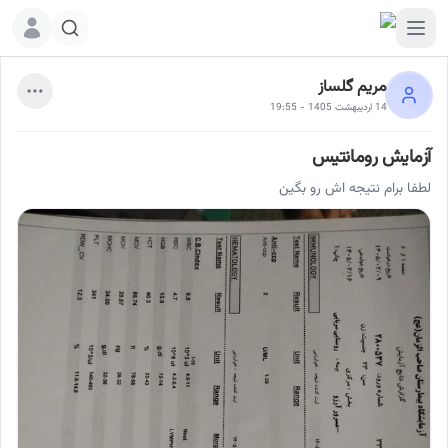
مریم گلساز
14 اردیبهشت 1405 - 19:55
آزمایش رومانتیس
لطفا برام نتیجه اش رو بگین