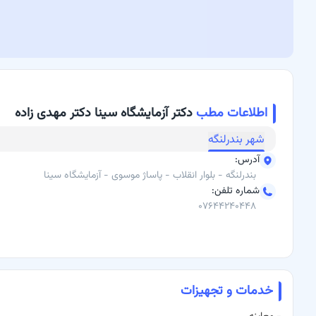
مشاوره تخصصی برای بهبود و پیشگیری از بیماری‌ها
برای دریافت نوبت و مشاوره آنلاین، می‌توانید از طریق باسینا اقدام کنید.
آدرس مطب:
بلوار انقلاب، بندرلنگه
شماره تماس:
07644240448
اطلاعات مطب
دکتر آزمایشگاه سینا دکتر مهدی زاده
شهر
بندرلنگه
آدرس
:
بندرلنگه - بلوار انقلاب - پاساژ موسوی - آزمایشگاه سینا
شماره تلفن
:
۰۷۶۴۴۲۴۰۴۴۸
خدمات و تجهیزات