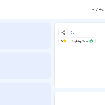
بیشتر
%۱۰۰
پیشنهاد
۵
یتره و رتین) بندرعباس