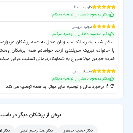
کاربر باسینا
دکتر محمود دهقان
را توصیه میکنم
مجید
قریشی
دکتر محمود دهقان
را توصیه میکنم
سلام شب بخیرمیلاد امام زمان عجل به همه پزشکان عزیز
با خانواده تبریک سربلندی ازخداخواهانم همه پزشکان و
ضربه خوردن مولا علی ع به شماوکادردرمانی تسلیت عرض میکنم
سكينه
زارعي
دکتر محمود دهقان
را توصیه میکنم
👏💊 برخورد عالی و توصیه های موثر. به همه توصیه می کنم!
برخی از پزشکان دیگر در باسینا
دکتر حبیب جعفری
دکتر عبدالرحیم امینی
دکتر ن