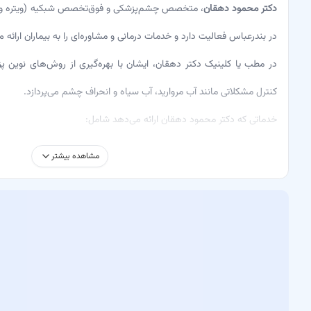
دکتر محمود دهقان
، متخصص چشم‌پزشکی و فوق‌تخصص شبکیه (ویتره و ر
در بندرعباس فعالیت دارد و خدمات درمانی و مشاوره‌ای را به بیماران ارائه م
در مطب یا کلینیک دکتر دهقان، ایشان با بهره‌گیری از روش‌های نوین
کنترل مشکلاتی مانند آب مروارید، آب سیاه و انحراف چشم می‌پردازد.
خدماتی که دکتر محمود دهقان ارائه می‌دهد شامل:
معاینه – بررسی و ارزیابی شرایط چشم بیمار
مشاهده بیشتر
انجام جراحی‌های لیزیک - لازک و PRK – بهبود بینایی بدون عینک
جراحی آب مروارید – برداشتن عدسی کدر شده و جایگزینی آن
بلفاروپلاستی – جراحی پلک برای بهبود ظاهر و عملکرد
جراحی انحراف چشم – تصحیح انحرافات بینایی
جراحی آب سیاه – کاهش فشار چشم برای حفظ بینایی
عکس برداری از قرنیه – ارزیابی دقیق وضعیت قرنیه
تصویر برداری شبکیه – تشخیص بیماری‌های شبکیه
انواع لیزرهای چشم – درمان مشکلات چشم با لیزر