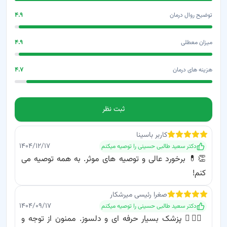
توضیح روال درمان
۴.۹
میزان معطلی
۴.۹
هزینه های درمان
۴.۷
ثبت نظر
کاربر باسینا
۱۴۰۴/۱۲/۱۷
دکتر سعید طالبی حسینی
را توصیه میکنم
👏💊 برخورد عالی و توصیه های موثر. به همه توصیه می
کنم!
صغرا
رئیسی میرشکار
۱۴۰۴/۰۹/۱۷
دکتر سعید طالبی حسینی
را توصیه میکنم
👨‍⚕️✨ پزشک بسیار حرفه ای و دلسوز. ممنون از توجه و