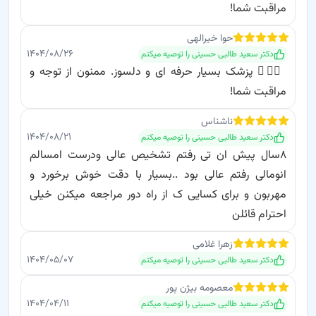
مراقبت شما!
حوا
خیرالهی
۱۴۰۴/۰۸/۲۶
دکتر سعید طالبی حسینی
را توصیه میکنم
👨‍⚕️✨ پزشک بسیار حرفه ای و دلسوز. ممنون از توجه و
مراقبت شما!
ناشناس
۱۴۰۴/۰۸/۲۱
دکتر سعید طالبی حسینی
را توصیه میکنم
۸سال پیش ان تی رفتم تشخیص عالی ودرست امسالم
انومالی رفتم عالی بود ..بسیار با دقت خوش برخورد و
مهربون و برای کسایی ک از راه دور مراجعه میکنن خیلی
احترام قائلن
زهرا
غلامی
۱۴۰۴/۰۵/۰۷
دکتر سعید طالبی حسینی
را توصیه میکنم
معصومه بیژن پور
۱۴۰۴/۰۴/۱۱
دکتر سعید طالبی حسینی
را توصیه میکنم