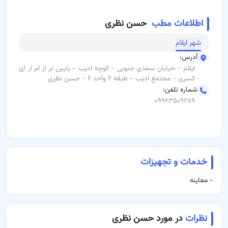
مشاوره تخصصی برای بهبود و پیشگیری از مشکلات روانی
اطلاعات مطب
حسن نظری
برای دریافت نوبت و مشاوره آنلاین، می‌توانید از طریق باسینا اقدام کنید.
شهر
ایلام
آدرس مطب:
خیابان سعدی جنوبی - کوچه ادیب - پایین تر از ام ار ای
آدرس
:
ایلام - خیابان سعدی جنوبی - کوچه ادیب - پایین تر از ام ار ای
کسری، طبقه ۲ واحد ۶
کسری - مجتمع ادیب - طبقه ۲ واحد ۶ - حسن نظری
شماره تلفن
:
شماره تماس:
09963509289
۰۹۹۶۳۵۰۹۲۸۹
خدمات و تجهیزات
-
معاینه
نظرات
در مورد حسن نظری