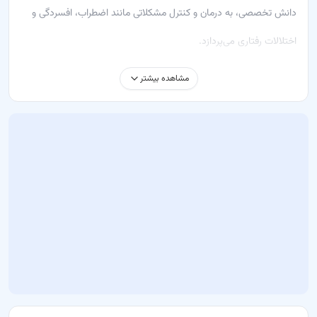
دانش تخصصی، به درمان و کنترل مشکلاتی مانند اضطراب، افسردگی و
اختلالات رفتاری می‌پردازد.
خدماتی که حسن نظری ارائه می‌دهد شامل:
مشاهده بیشتر
مشاوره فردی – کمک به بهبود و تقویت مهارت‌های روانی
مشاوره خانواده – بهبود روابط خانوادگی و رفع تعارضات
گروه درمانی – افزایش توانایی‌های اجتماعی و همکاری در گروه
درمان‌های ارائه‌شده توسط ایشان شامل روش‌های مشاوره و مصاحبه
روانشناختی، رفتار درمانی شناختی و درمان مبتنی بر ذهن‌آگاهی هستند
که به بیماران کمک می‌کنند تا بهترین نتیجه را در کمترین زمان ممکن
دریافت کنند.
چرا باید به حسن نظری مراجعه کنید؟
تشخیص دقیق و علمی در حوزه روانشناسی بالینی
استفاده از تجهیزات به‌روز و روش‌های نوین درمانی