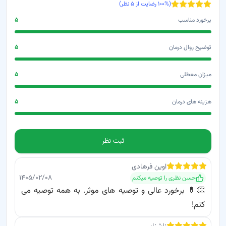
(
% رضایت از
۱۰۰
۵
نظر)
برخورد مناسب
۵
توضیح روال درمان
۵
میزان معطلی
۵
هزینه های درمان
۵
ثبت نظر
اوین
فرهادی
۱۴۰۵/۰۲/۰۸
حسن نظری
را توصیه میکنم
👏💊 برخورد عالی و توصیه های موثر. به همه توصیه می
کنم!