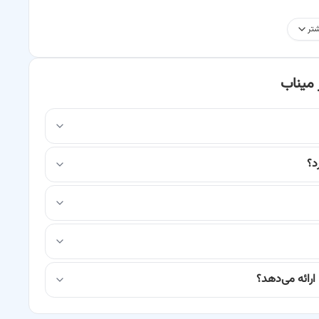
زشکان مسئول تشخیص و درمان طیف وسیعی از بیماری‌ها هستند که
تر
فته تا عفونت‌ها و مشکلات متابولیک، یک
پزشک داخلی مجرب
می‌تواند
 میناب
قیق است. باسینا با جمع‌آوری اطلاعات جامع از پزشکان متخصص، این
 پزشکان، سوابق تحصیلی، تجربیات کاری و نظرات بیماران قبلی، بهترین
د؟
رتباطی خوبی نیز داشته باشد، اهمیت زیادی دارد. این موضوع به شما
وانید تمام نگرانی‌ها و سوالات خود را با پزشک مطرح کنید.
باسینا
به
ارائه می‌دهد؟
ی
، فرآیند مراقبت‌های درمانی را برای شما بهینه‌تر می‌کند. در باسینا، ما