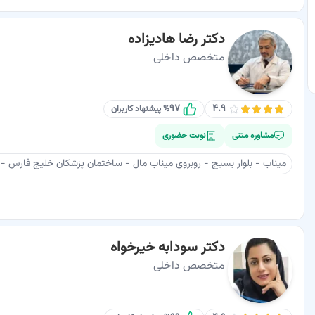
دکتر رضا هادیزاده
متخصص داخلی
۹۷
۴.۹
% پیشنهاد کاربران
مشاوره متنی
نوبت حضوری
میناب - بلوار بسيج - روبروی ميناب مال - ساختمان پزشکان خلیج فارس - ط
دکتر سودابه خیرخواه
متخصص داخلی