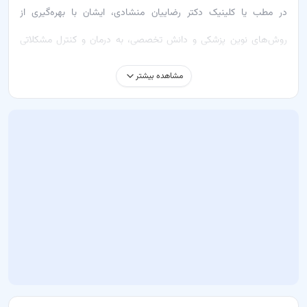
در مطب یا کلینیک دکتر رضاییان منشادی، ایشان با بهره‌گیری از
روش‌های نوین پزشکی و دانش تخصصی، به درمان و کنترل مشکلاتی
مانند آسیب‌های ارتوپدی، زخم‌های تصادفی و نیاز به آتل بندی می‌پردازد.
مشاهده بیشتر
خدماتی که دکتر محمد صادق رضاییان منشادی ارائه می‌دهد شامل:
معاینه – تشخیص مشکلات ارتوپدی
آتل بندی – برای تثبیت و محافظت از اعضای آسیب دیده
زخم تصادفات – درمان و پانسمان زخم‌های ایجاد شده
گچ گیری – تثبیت استخوان‌های شکسته
درمان‌های ارائه‌شده توسط ایشان شامل روش‌های پیشرفته ارتوپدی
هستند که به بیماران کمک می‌کنند تا بهترین نتیجه را در کمترین زمان
ممکن دریافت کنند.
چرا باید به دکتر محمد صادق رضاییان منشادی مراجعه کنید؟
تشخیص دقیق و علمی در حوزه ارتوپدی