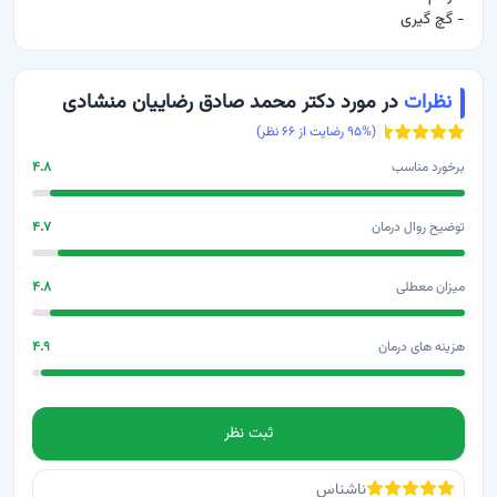
-
گچ گیری
نظرات
در مورد دکتر محمد صادق رضاییان منشادی
(
% رضایت از
۹۵
۶۶
نظر)
برخورد مناسب
۴.۸
توضیح روال درمان
۴.۷
میزان معطلی
۴.۸
هزینه های درمان
۴.۹
ثبت نظر
ناشناس