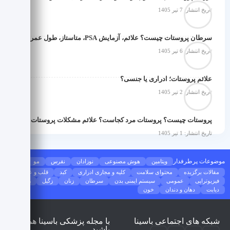
تاریخ انتشار: 7 تیر 1405
سرطان پروستات چیست؟ علائم، آزمایش PSA، متاستاز، طول عمر و درمان قطعی
تاریخ انتشار: 6 تیر 1405
علائم پروستات؛ ادراری یا جنسی؟
تاریخ انتشار: 2 تیر 1405
پروستات چیست؟ پروستات مرد کجاست؟ علائم مشکلات پروستات چه هستند؟
تاریخ انتشار: 1 تیر 1405
موضوعات پرطرفدار
ویتامین
هوش مصنوعی
نوزادان
نقرس
مو
مقالات برگزیده
محتوای سلامت
کلیه و مجاری ادراری
کبد
قلب و عروق
فیزیوتراپی
عمومی
سیستم ایمنی بدن
سرطان
زنان
زگیل
ریه
دیابت
دهان و دندان
خون
شبکه های اجتماعی باسینا
با مجله پزشکی باسینا همراه
باشید