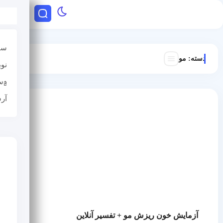
سا
دسته:
مو
نو
دس
آر
آزمایش خون ریزش مو + تفسیر آنلاین