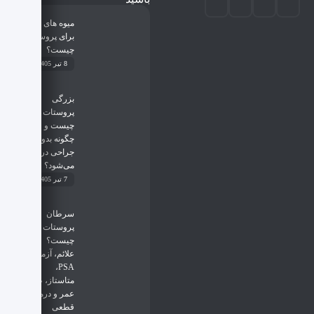
میوه های مضر
برای پروستات
چیست؟
8 تیر 1405
بزرگی
پروستات
چیست و
چگونه بدون
جراحی درمان
می‌شود؟
7 تیر 1405
سرطان
پروستات
چیست؟
علائم، آزمایش
PSA،
متاستاز، طول
عمر و درمان
قطعی