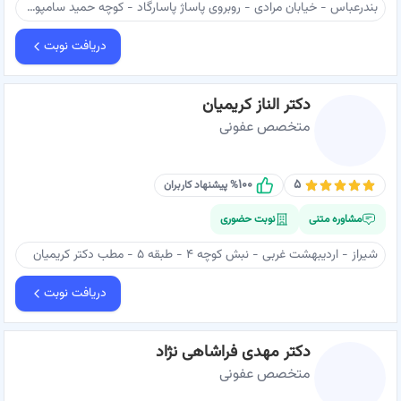
بندرعباس - خیابان مرادی - روبروی پاساژ پاسارگاد - کوچه حمید سامپور - ساختمان بها - طبقه ۴ - دکتر درودگر
دریافت نوبت
دکتر الناز کریمیان
متخصص عفونی
۱۰۰
۵
% پیشنهاد کاربران
مشاوره متنی
نوبت حضوری
شیراز - اردیبهشت غربی - نبش کوچه ۴ - طبقه ۵ - مطب دکتر کریمیان
دریافت نوبت
دکتر مهدی فراشاهی نژاد
متخصص عفونی