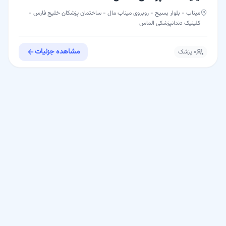
میناب - بلوار بسيج - روبروی ميناب مال - ساختمان پزشکان خلیج فارس -
کلینیک دندانپزشکی الماس
مشاهده جزئیات
۰
پزشک