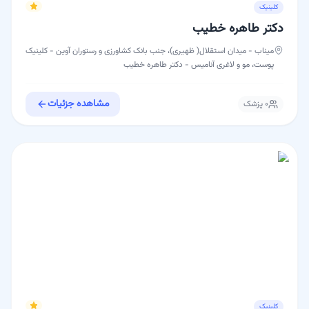
کلینیک
دکتر طاهره خطیب
میناب - میدان استقلال( ظهیری)، جنب بانک کشاورزی و رستوران آوین - کلینیک
پوست، مو و لاغری آنامیس - دکتر طاهره خطیب
مشاهده جزئیات
۰
پزشک
کلینیک